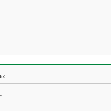
EZ
ur