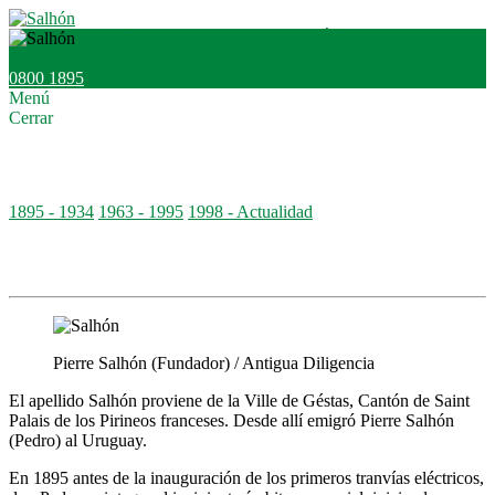
SERVICIOS
SUCURSALES
TRÁMITES
CONVENIOS
PREVISIÓN
0800 1895
Menú
Cerrar
Historia
1895 - 1934
1963 - 1995
1998 - Actualidad
1895 - 1934
Pierre Salhón (Fundador) / Antigua Diligencia
El apellido Salhón proviene de la Ville de Géstas, Cantón de Saint
Palais de los Pirineos franceses. Desde allí emigró Pierre Salhón
(Pedro) al Uruguay.
En 1895 antes de la inauguración de los primeros tranvías eléctricos,